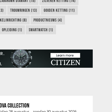
LABGROWN DIAMANT (15)
ZILVEREN KETTING (14)
13)
TROUWRINGEN (13)
GOUDEN KETTING (11)
KELINRICHTING (8)
PRODUCTNIEUWS (4)
OPLEIDING (1)
SMARTWATCH (1)
OVA COLLECTION
ijdag 28 augustus
-
zondag 30 augustus 2026