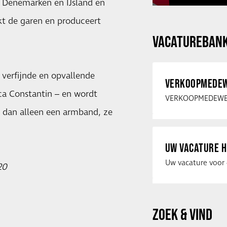
d, Denemarken en IJsland en
kt de garen en produceert
VACATUREBAN
 verfijnde en opvallende
VERKOOPMEDEW
nca Constantin – en wordt
r dan alleen een armband, ze
UW VACATURE H
120
ZOEK & VIND