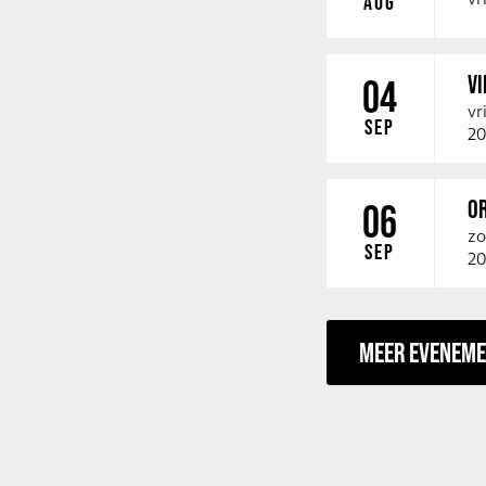
AUG
V
04
vr
SEP
20
O
06
zo
SEP
20
MEER EVENEM