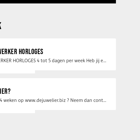
K
ERKER HORLOGES
VERKOOPMEDEWERKER HORLOGES 4 tot 5 dagen per week Heb jij een passie voor …
IER?
Uw vacature voor 4 weken op www.dejuwelier.biz ? Neem dan contact op met …