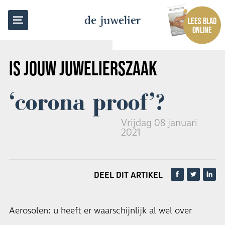
TERUG NAAR OVERZICHT
de juwelier
LEES BLAD
ONLINE
IS JOUW JUWELIERSZAAK
‘corona proof’?
Vrijdag 08 januari
2021
DEEL DIT ARTIKEL
Aerosolen: u heeft er waarschijnlijk al wel over