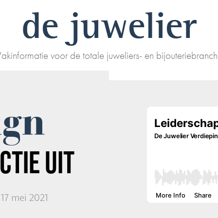
de juwelier
akinformatie voor de totale juweliers- en bijouteriebranc
ign
CTIE UIT
17 mei 2021