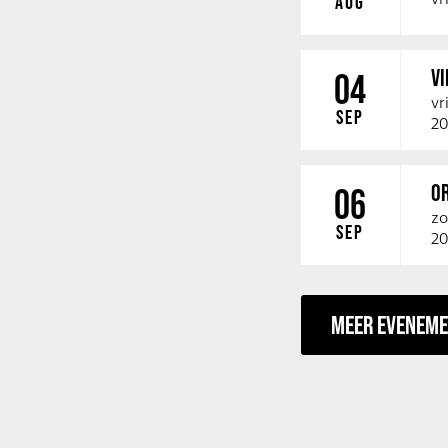
AUG
V
04
vr
SEP
20
O
06
zo
SEP
20
MEER EVENEM