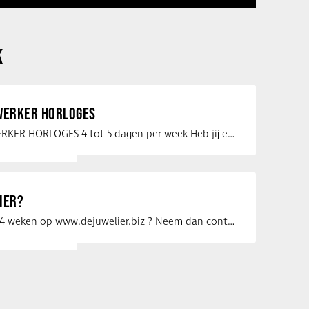
K
ERKER HORLOGES
VERKOOPMEDEWERKER HORLOGES 4 tot 5 dagen per week Heb jij een passie voor …
IER?
Uw vacature voor 4 weken op www.dejuwelier.biz ? Neem dan contact op met …