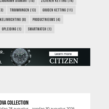
LABGROWN DIAMANT (15)
ZILVEREN KETTING (14)
13)
TROUWRINGEN (13)
GOUDEN KETTING (11)
KELINRICHTING (8)
PRODUCTNIEUWS (4)
OPLEIDING (1)
SMARTWATCH (1)
OVA COLLECTION
ijdag 28 augustus
-
zondag 30 augustus 2026