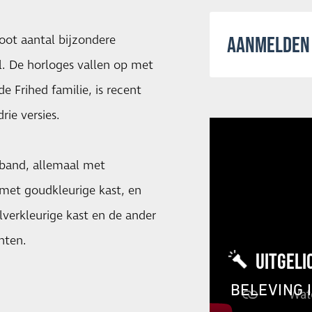
oot aantal bijzondere
AANMELDEN 
l. De horloges vallen op met
de Frihed familie, is recent
rie versies.
 band, allemaal met
t met goudkleurige kast, en
ilverkleurige kast en de ander
nten.
UITGELI
BELEVING 