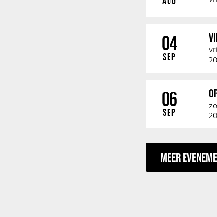
AUG
V
04
vr
SEP
20
O
06
zo
SEP
20
MEER EVENEM