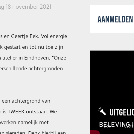
g 18 november 2021
AANMELDEN 
s en Geertje Eek. Vol energie
k gestart en tot nu toe zijn
n atelier in Eindhoven. “Onze
verschillende achtergronden
t een achtergrond van
UITGELI
n is TWEEK ontstaan. We
 werken namelijk met
BELEVING 
n sieraden. Denk hierbij aan