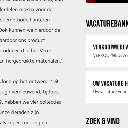
derdelen maken voor de
ductiemethode hanteren
VACATUREBAN
. Ook kunnen we hierdoor de
waardoor ons product
VERKOOPMEDEW
roduceerd in het Verre
an hergebruikte materialen.”
vloed op het ontwerp. “Dit
UW VACATURE H
esign vernieuwend, tijdloos,
19, hebben we vier collecties
nze sieraden zijn
ZOEK & VIND
ls koper, messing en