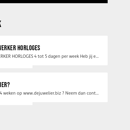
K
ERKER HORLOGES
VERKOOPMEDEWERKER HORLOGES 4 tot 5 dagen per week Heb jij een passie voor …
IER?
Uw vacature voor 4 weken op www.dejuwelier.biz ? Neem dan contact op met …