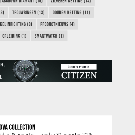
LABGROWN DIAMANT (15)
ZILVEREN KETTING (14)
13)
TROUWRINGEN (13)
GOUDEN KETTING (11)
KELINRICHTING (8)
PRODUCTNIEUWS (4)
OPLEIDING (1)
SMARTWATCH (1)
OVA COLLECTION
ijdag 28 augustus
-
zondag 30 augustus 2026