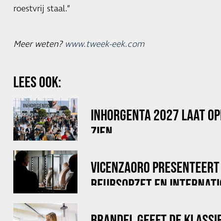
roestvrij staal.”
Meer weten?
www.tweek-eek.com
LEES OOK:
INHORGENTA 2027 LAAT OP
ZIEN
VICENZAORO PRESENTEERT
BEURSOPZET EN INTERNAT
TOPMERKEN
BRANDEL GEEFT DE KLASSI