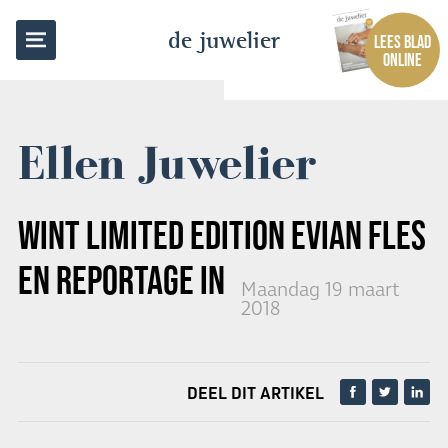
TERUG NAAR OVERZICHT
de juwelier
LEES BLAD
ONLINE
Ellen Juwelier
WINT LIMITED EDITION EVIAN FLES
EN REPORTAGE IN DE JUWELIER
Maandag 19 maart
2018
DEEL DIT ARTIKEL